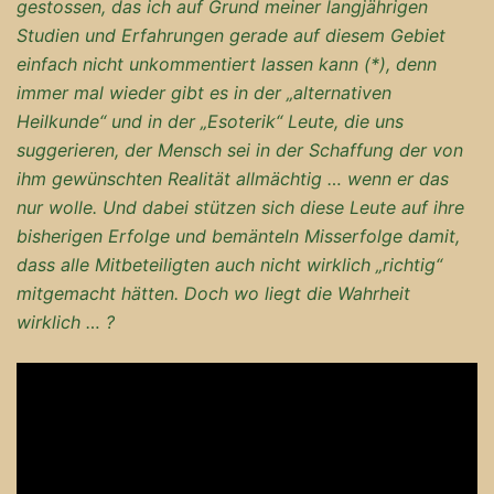
gestossen, das ich auf Grund meiner langjährigen
Studien und Erfahrungen gerade auf diesem Gebiet
einfach nicht unkommentiert lassen kann (*), denn
immer mal wieder gibt es in der „alternativen
Heilkunde“ und in der „Esoterik“ Leute, die uns
suggerieren, der Mensch sei in der Schaffung der von
ihm gewünschten Realität allmächtig … wenn er das
nur wolle. Und dabei stützen sich diese Leute auf ihre
bisherigen Erfolge und bemänteln Misserfolge damit,
dass alle Mitbeteiligten auch nicht wirklich „richtig“
mitgemacht hätten. Doch wo liegt die Wahrheit
wirklich … ?