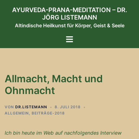
Zum
AYURVEDA-PRANA-MEDITATION – DR.
Inhalt
JÖRG LISTEMANN
springen
Altindische Heilkunst für Körper, Geist & Seele
Menü
umschalten
Allmacht, Macht und
Ohnmacht
VON
DR.LISTEMANN
8. JULI 2018
ALLGEMEIN
,
BEITRÄGE-2018
Ich bin heute im Web auf nachfolgendes Interview