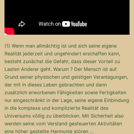
(1) Wenn man allmächtig ist und sich seine eigene
Realität jederzeit und ungehindert erschaffen kann,
besteht zunächst die Gefahr, dass dieser Vorteil zu
Lasten Anderer geht. Warum ? Der Mensch ist auf
Grund seiner physischen und geistigen Veranlagungen,
der mit in dieses Leben gebrachten und dann
zusätzlich erworbenen Fähigkeiten sowie Fertigkeiten
nur eingeschränkt in der Lage, seine eigene Einbindung
in die komplexe und komplizierte Realität des
Universums völlig zu überblicken. Mit Sicherheit also
werden seine vom Verstand gesteuerten Aktivitäten
eine höher gestellte Harmonie stören …