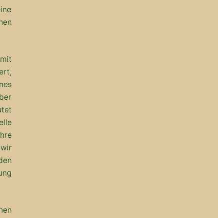
ine
chen
mit
rt,
nes
ber
utet
lle
hre
wir
den
ung
nen