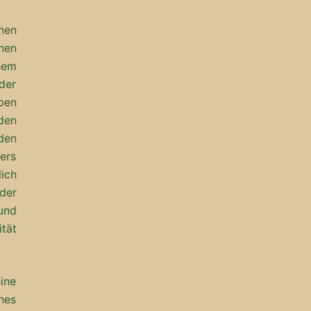
nnen
nen
sem
der
ben
den
 den
pers
lich
der
 und
ität
ine
ches