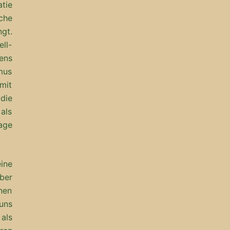
tie
che
gt.
ll-
ens
mus
mit
die
als
tage
ine
ber
nen
uns
als