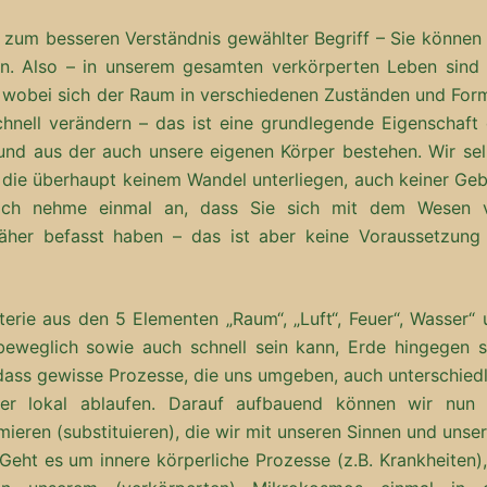
ir zum besseren Verständnis gewählter Begriff – Sie können
. Also – in unserem gesamten verkörperten Leben sind 
, wobei sich der Raum in verschiedenen Zuständen und For
chnell verändern – das ist eine grundlegende Eigenschaft 
und aus der auch unsere eigenen Körper bestehen. Wir sel
), die überhaupt keinem Wandel unterliegen, auch keiner Ge
 Ich nehme einmal an, dass Sie sich mit dem Wesen 
äher befasst haben – das ist aber keine Voraussetzung 
terie aus den 5 Elementen „Raum“, „Luft“, Feuer“, Wasser“
 beweglich sowie auch schnell sein kann, Erde hingegen s
dass gewisse Prozesse, die uns umgeben, auch unterschiedl
der lokal ablaufen. Darauf aufbauend können wir nun 
mieren (substituieren), die wir mit unseren Sinnen und uns
 Geht es um innere körperliche Prozesse (z.B. Krankheiten)