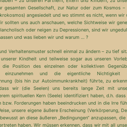
 haben – zu unseren Partnern, Eltern und Kindern, zu unse
 zur gesamten Gesellschaft, zur Natur oder zum Kosmos –
krokosmos) angesiedelt und wo stimmt es nicht, wenn wir 
r sollten uns auch anschauen, welche Sichtweise wir gener
elancholisch oder neigen zu Depressionen, sind wir ungedu
 hassen und was lieben wir und warum … ?
 und Verhaltensmuster schnell einmal zu ändern – zu tief si
 unserer Kindheit und teilweise sogar aus unseren Vorleb
l, die Position des einzelnen oder kollektiven Gegenüb
n) einzunehmen und die eigentliche Nichtigkeit 
hnung (bis hin zur Autoimmunkrankheit) führte, zu erkenn
ass wir (die Seelen) uns bereits lange Zeit mit unse
em spirituellen Kern (Seele) identifiziert haben, d.h. dass
 bzw. Forderungen haben beeindrucken und in die Irre füh
Weise, unsere eigene äußere Erscheinung (Verkörperung, De
bewusst an diese äußeren „Bedingungen“ anzupassen, die 
ertreten haben. Wir müssen erkennen, dass wir mit all uns