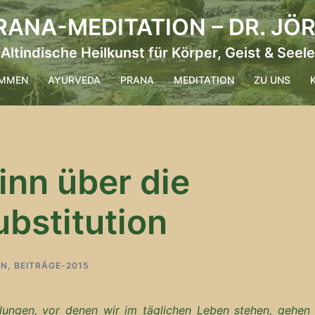
ANA-MEDITATION – DR. JÖ
Altindische Heilkunst für Körper, Geist & Seele
OMMEN
AYURVEDA
PRANA
MEDITATION
ZU UNS
nn über die
bstitution
IN
,
BEITRÄGE-2015
lungen, vor denen wir im täglichen Leben stehen, gehen 