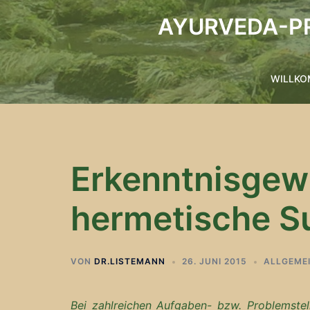
Zum
AYURVEDA-PR
Inhalt
springen
WILLK
Erkenntnisgewi
hermetische Su
VON
DR.LISTEMANN
26. JUNI 2015
ALLGEME
Bei zahlreichen Aufgaben- bzw. Problemstel