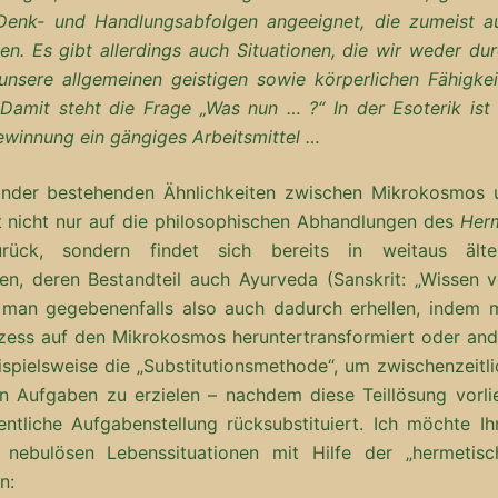
 Denk- und Handlungsabfolgen angeeignet, die zumeist a
en. Es gibt allerdings auch Situationen, die wir weder du
nsere allgemeinen geistigen sowie körperlichen Fähigkei
 Damit steht die Frage „Was nun … ?“ In der Esoterik ist 
ewinnung ein gängiges Arbeitsmittel …
ander bestehenden Ähnlichkeiten zwischen Mikrokosmos 
 nicht nur auf die philosophischen Abhandlungen des
Her
ück, sondern findet sich bereits in weitaus älte
den, deren Bestandteil auch Ayurveda (Sanskrit: „Wissen 
n man gegebenenfalls also auch dadurch erhellen, indem 
ess auf den Mikrokosmos heruntertransformiert oder and
pielsweise die „Substitutionsmethode“, um zwischenzeitli
n Aufgaben zu erzielen – nachdem diese Teillösung vorlie
ntliche Aufgabenstellung rücksubstituiert. Ich möchte Ih
 nebulösen Lebenssituationen mit Hilfe der „hermetisc
n: