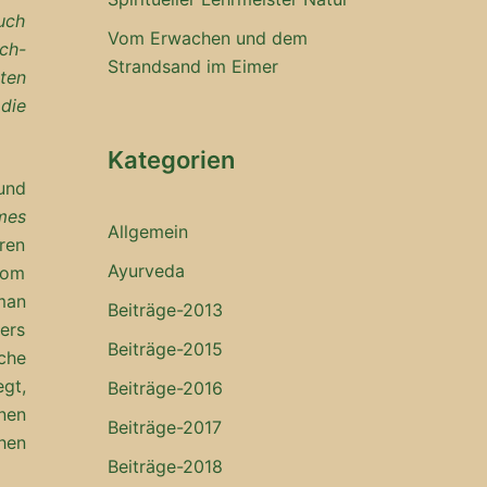
uch
Vom Erwachen und dem
rch-
Strandsand im Eimer
ten
die
Kategorien
und
mes
Allgemein
ren
Ayurveda
vom
man
Beiträge-2013
ers
Beiträge-2015
che
gt,
Beiträge-2016
nen
Beiträge-2017
hen
Beiträge-2018