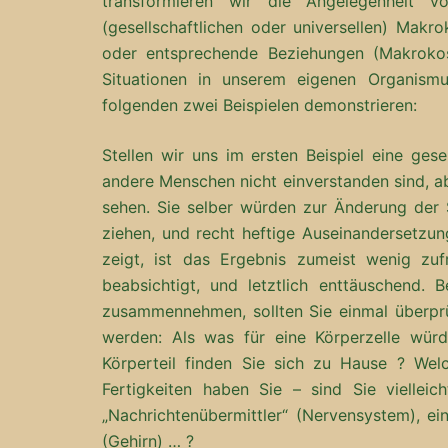
transformieren wir die Angelegenheit 
(gesellschaftlichen oder universellen) Makr
oder entsprechende Beziehungen (Makrokos
Situationen in unserem eigenen Organism
folgenden zwei Beispielen demonstrieren:
Stellen wir uns im ersten Beispiel eine gese
andere Menschen nicht einverstanden sind, ab
sehen. Sie selber würden zur Änderung der S
ziehen, und recht heftige Auseinandersetzu
zeigt, ist das Ergebnis zumeist wenig zufr
beabsichtigt, und letztlich enttäuschend.
zusammennehmen, sollten Sie einmal überprü
werden: Als was für eine Körperzelle wür
Körperteil finden Sie sich zu Hause ? Wel
Fertigkeiten haben Sie – sind Sie vielleic
„Nachrichtenübermittler“ (Nervensystem), ein
(Gehirn) … ?