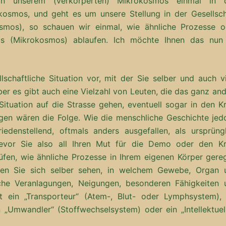
von unserem (verkörperten) Mikrokosmos einmal in 
okosmos, und geht es um unsere Stellung in der Gesellsch
mos), so schauen wir einmal, wie ähnliche Prozesse o
us (Mikrokosmos) ablaufen. Ich möchte Ihnen das nun
llschaftliche Situation vor, mit der Sie selber und auch v
er es gibt auch eine Vielzahl von Leuten, die das ganz an
ituation auf die Strasse gehen, eventuell sogar in den Kr
ngen wären die Folge. Wie die menschliche Geschichte jed
iedenstellend, oftmals anders ausgefallen, als ursprüngl
 Bevor Sie also all Ihren Mut für die Demo oder den Kr
fen, wie ähnliche Prozesse in Ihrem eigenen Körper gereg
den Sie sich selber sehen, in welchem Gewebe, Organ 
che Veranlagungen, Neigungen, besonderen Fähigkeiten 
ht ein „Transporteur“ (Atem-, Blut- oder Lymphsystem), 
 „Umwandler“ (Stoffwechselsystem) oder ein „Intellektuell