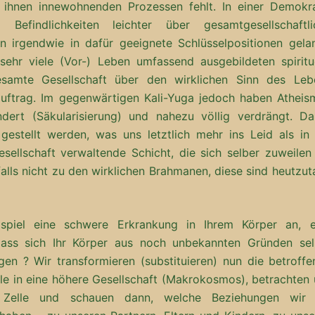
ihnen innewohnenden Prozessen fehlt. In einer Demokra
Befindlichkeiten leichter über gesamtgesellschaftli
n irgendwie in dafür geeignete Schlüsselpositionen gelan
sehr viele (Vor-) Leben umfassend ausgebildeten spiritue
gesamte Gesellschaft über den wirklichen Sinn des Leb
sauftrag. Im gegenwärtigen Kali-Yuga jedoch haben Atheis
ndert (Säkularisierung) und nahezu völlig verdrängt. Da
estellt werden, was uns letztlich mehr ins Leid als in 
sellschaft verwaltende Schicht, die sich selber zuweilen 
enfalls nicht zu den wirklichen Brahmanen, diese sind heutzu
spiel eine schwere Erkrankung in Ihrem Körper an, e
dass sich Ihr Körper aus noch unbekannten Gründen sel
en ? Wir transformieren (substituieren) nun die betroffe
le in eine höhere Gesellschaft (Makrokosmos), betrachten 
e Zelle und schauen dann, welche Beziehungen wir 