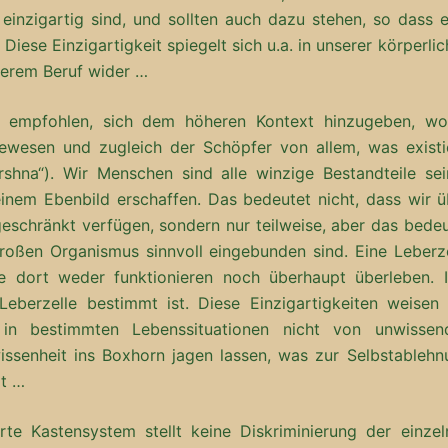
einzigartig sind, und sollten auch dazu stehen, so dass e
Diese Einzigartigkeit spiegelt sich u.a. in unserer körperli
serem Beruf wider …
er empfohlen, sich dem höheren Kontext hinzugeben, wo
ewesen und zugleich der Schöpfer von allem, was existie
rshna“). Wir Menschen sind alle winzige Bestandteile sei
einem Ebenbild erschaffen. Das bedeutet nicht, dass wir ü
ngeschränkt verfügen, sondern nur teilweise, aber das bede
großen Organismus sinnvoll eingebunden sind. Eine Leberze
 dort weder funktionieren noch überhaupt überleben. I
Leberzelle bestimmt ist. Diese Einzigartigkeiten weisen 
 in bestimmten Lebenssituationen nicht von unwissen
ssenheit ins Boxhorn jagen lassen, was zur Selbstablehn
rt …
rte Kastensystem stellt keine Diskriminierung der einzel