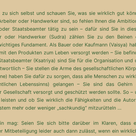
h zu sich selbst und schauen Sie, was sie wirklich gut kö
rbeiter oder Handwerker sind, so fehlen Ihnen die Ambitio
oder Staatsbeamter tätig zu sein – dafür sind Sie in die
er oder Handwerker (Sudra) zählen Sie zu den Beinen 
 wichtiges Fundament. Als Bauer oder Kaufmann (Vaisya) ha
r mit den Produkten zum Leben versorgt werden – Sie befin
 Staatsbeamter (Ksatriya) sind Sie für die Organisation und
twortlich – Sie stellen die Arme des gesellschaftlichen Kör
hmane) haben Sie dafür zu sorgen, dass alle Menschen zu wirk
ntlichen Lebenssinns) gelangen – Sie sind das Gehirn 
r Gesellschaft versorgt und geschützt werden sollte. So –
leisten und ob Sie wirklich die Fähigkeiten und die Autor
stem mehr oder weniger „sachkundig“ mitzurütteln …
in mag: Seien Sie sich bitte darüber im Klaren, dass e
 Mitbeteiligung leider auch dann zulässt, wenn ein wirkli