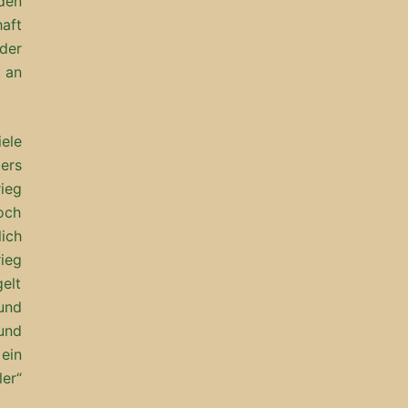
den
aft
der
 an
iele
ders
ieg
och
ich
ieg
elt
und
und
ein
er“