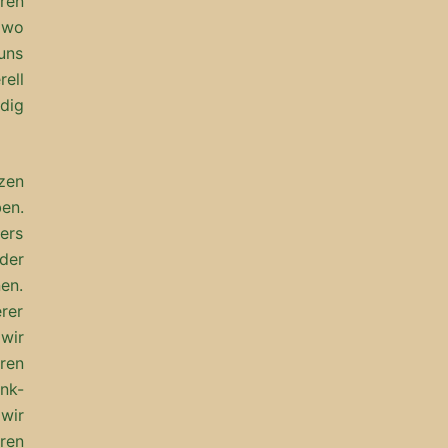
ren
 wo
uns
ell
ldig
tzen
en.
ers
der
en.
rer
 wir
ren
nk-
wir
eren