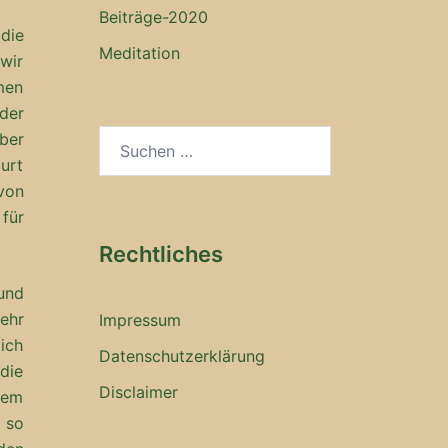
Beiträge-2020
 die
Meditation
wir
men
der
Suchen
ber
nach:
burt
von
für
Rechtliches
 und
ehr
Impressum
ich
Datenschutzerklärung
die
Disclaimer
erem
, so