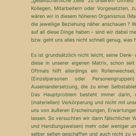
„gesellschaftliche Zelle“ zu unserem Umfeld
Kollegen, Mitarbeitern oder Vorgesetzten,
wären wir in diesem höheren Organismus (Ma
die jeweilige Beziehung näher anschauen ? Wi
auf all diese Dinge haben – sind wir dabei m
bzw. geht uns alles nicht schnell genug, was
Es ist grundsätzlich nicht leicht, seine Denk-
diese in unserer eigenen Matrix, schon seit
Oftmals hilft allerdings ein Rollenwechse
(Einzelpersonen oder Personengruppe
Auseinandersetzung, die zu einer Selbstable
Das Hauptproblem besteht immer darin, d
(materiellen) Verkörperung und nicht mit unser
uns von äußeren Erscheinungen, Erwartungen
lassen. So versuchten wir dann fälschlicher 
und Handlungsweisen) mehr oder weniger un
selber selten geschaffen und auch nicht zu v