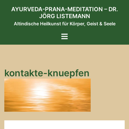
Zum
AYURVEDA-PRANA-MEDITATION – DR.
Inhalt
JÖRG LISTEMANN
springen
Altindische Heilkunst für Körper, Geist & Seele
Menü
umschalten
kontakte-knuepfen